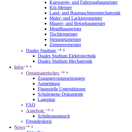
Karosserie- und Fahrzeugbaumeister
Kfz-Meister
Land- und Baumaschinenmechatronik
Maler- und Lackierermeister
Maurer- und Betonbaumeister
Metallbaumeister
Tischlermeister
Steinmetzmeister
Zimmerermeister
Duales Studium
Duales Studium Elektrotechnik
Duales Studium Mechatronik
Infos
Organisatorisches
Zugangsvoraussetzungen
Anmeldung
Finanzielle Unterstützung
Schuleigene Dokumente
Lageplan
FAQ
Angebote
Schüleraustausch
Freundeskreis
News