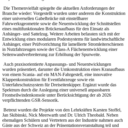
Die Themenvielfalt spiegelte die aktuellen Anforderungen der
Branche wieder: Vorgestellt wurden unter anderem die Konstruktion
einer universellen Gabelbrücke mit einstellbarer
Fahrwerksgeometrie sowie die Neuentwicklung der Schnittstellen
eines multifunktionalen Brückenaufbaus für den Einsatz als
Anhänger- und Sattelzug. Weitere Arbeiten befassten sich mit der
Entwicklung eines modularen Podestsystems für landwirtschaftliche
Anhänger, einer Prüfvorrichtung für lamellierte Stromleiterschienen
in Nutzfahrzeugen sowie der Class-A Flächenentwicklung einer
Seitenwandverbreiterung zur Erhöhung der Spurweite.
Auch praxisorientierte Anpassungs- und Neuentwicklungen
wurden präsentiert, darunter die Umkonstruktion eines Kranaufbaus
von einem Scania- auf ein MAN-Fahrgestell, eine innovative
Klappenkonstruktion für Eventfahrzeuge sowie ein
Unterfahrschutzsystem für Dreiseitenkipper. Ergänzt wurde das
Spektrum durch die Auslegung einer universell anpassbaren
Frontseilwindenkonsole unter Berücksichtigung der ab 2026
verpflichtenden GSR-Sensorik.
Betreut wurden die Projekte von den Lehrkräften Karsten Stoffel,
Jan Skibinski, Nick Meerwarth und Dr. Ulrich Theobald. Neben
ehemaligen Schülern und Vertretern aus der Industrie nahmen auch
Gäste aus der Schweiz an der Präsentationsveranstaltung teil und