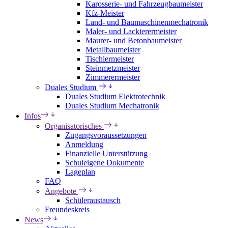
Karosserie- und Fahrzeugbaumeister
Kfz-Meister
Land- und Baumaschinenmechatronik
Maler- und Lackierermeister
Maurer- und Betonbaumeister
Metallbaumeister
Tischlermeister
Steinmetzmeister
Zimmerermeister
Duales Studium
Duales Studium Elektrotechnik
Duales Studium Mechatronik
Infos
Organisatorisches
Zugangsvoraussetzungen
Anmeldung
Finanzielle Unterstützung
Schuleigene Dokumente
Lageplan
FAQ
Angebote
Schüleraustausch
Freundeskreis
News