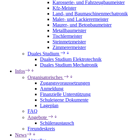
Karosserie- und Fahrzeugbaumeister
Kfz-Meister
Land- und Baumaschinenmechatronik
Maler- und Lackierermeister
Maurer- und Betonbaumeister
Metallbaumeister
Tischlermeister
Steinmetzmeister
Zimmerermeister
Duales Studium
Duales Studium Elektrotechnik
Duales Studium Mechatronik
Infos
Organisatorisches
Zugangsvoraussetzungen
Anmeldung
Finanzielle Unterstützung
Schuleigene Dokumente
Lageplan
FAQ
Angebote
Schüleraustausch
Freundeskreis
News