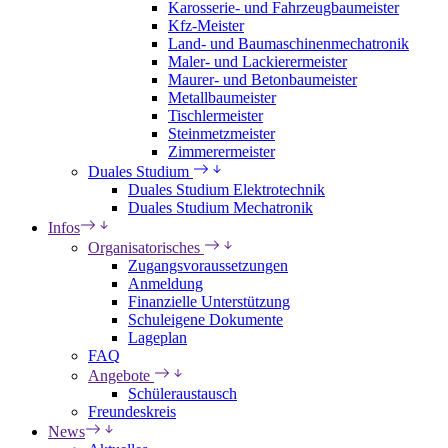
Karosserie- und Fahrzeugbaumeister
Kfz-Meister
Land- und Baumaschinenmechatronik
Maler- und Lackierermeister
Maurer- und Betonbaumeister
Metallbaumeister
Tischlermeister
Steinmetzmeister
Zimmerermeister
Duales Studium
Duales Studium Elektrotechnik
Duales Studium Mechatronik
Infos
Organisatorisches
Zugangsvoraussetzungen
Anmeldung
Finanzielle Unterstützung
Schuleigene Dokumente
Lageplan
FAQ
Angebote
Schüleraustausch
Freundeskreis
News