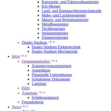
Karosserie- und Fahrzeugbaumeister
Kfz-Meister
Land- und Baumaschinenmechatronik
Maler- und Lackierermeister
Maurer- und Betonbaumeister
Metallbaumeister
Tischlermeister
Steinmetzmeister
Zimmerermeister
Duales Studium
Duales Studium Elektrotechnik
Duales Studium Mechatronik
Infos
Organisatorisches
Zugangsvoraussetzungen
Anmeldung
Finanzielle Unterstützung
Schuleigene Dokumente
Lageplan
FAQ
Angebote
Schüleraustausch
Freundeskreis
News