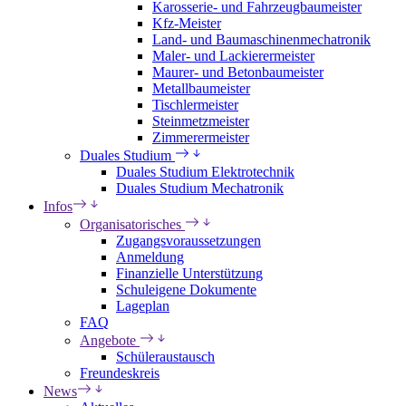
Karosserie- und Fahrzeugbaumeister
Kfz-Meister
Land- und Baumaschinenmechatronik
Maler- und Lackierermeister
Maurer- und Betonbaumeister
Metallbaumeister
Tischlermeister
Steinmetzmeister
Zimmerermeister
Duales Studium
Duales Studium Elektrotechnik
Duales Studium Mechatronik
Infos
Organisatorisches
Zugangsvoraussetzungen
Anmeldung
Finanzielle Unterstützung
Schuleigene Dokumente
Lageplan
FAQ
Angebote
Schüleraustausch
Freundeskreis
News