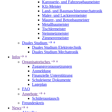
Karosserie- und Fahrzeugbaumeister
Kfz-Meister
Land- und Baumaschinenmechatronik
Maler- und Lackierermeister
Maurer- und Betonbaumeister
Metallbaumeister
Tischlermeister
Steinmetzmeister
Zimmerermeister
Duales Studium
Duales Studium Elektrotechnik
Duales Studium Mechatronik
Infos
Organisatorisches
Zugangsvoraussetzungen
Anmeldung
Finanzielle Unterstützung
Schuleigene Dokumente
Lageplan
FAQ
Angebote
Schüleraustausch
Freundeskreis
News