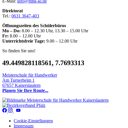
E-Mail:
info@mhk-kl.de
Direktorat
Tel.:
0631 3647-403
Öffnungszeiten des Schülerbüros
Mo – Do:
8.00 – 12.30 Uhr, 13.30 – 15.00 Uhr
Fr:
8.00 – 12.00 Uhr
Unterrichtsfreie Tage:
9.00 – 12.00 Uhr
So finden Sie uns!
49.449828118561, 7.7693313
Meisterschule für Handwerker
Am Turnerheim 1
67657 Kaiserslautern
Planen Sie Ihre Route...
Cookie-Einstellungen
Impressum