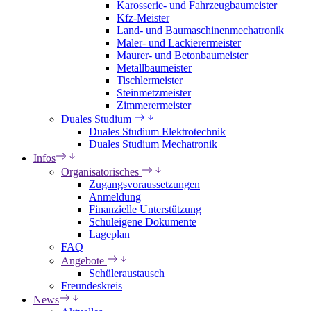
Karosserie- und Fahrzeugbaumeister
Kfz-Meister
Land- und Baumaschinenmechatronik
Maler- und Lackierermeister
Maurer- und Betonbaumeister
Metallbaumeister
Tischlermeister
Steinmetzmeister
Zimmerermeister
Duales Studium
Duales Studium Elektrotechnik
Duales Studium Mechatronik
Infos
Organisatorisches
Zugangsvoraussetzungen
Anmeldung
Finanzielle Unterstützung
Schuleigene Dokumente
Lageplan
FAQ
Angebote
Schüleraustausch
Freundeskreis
News